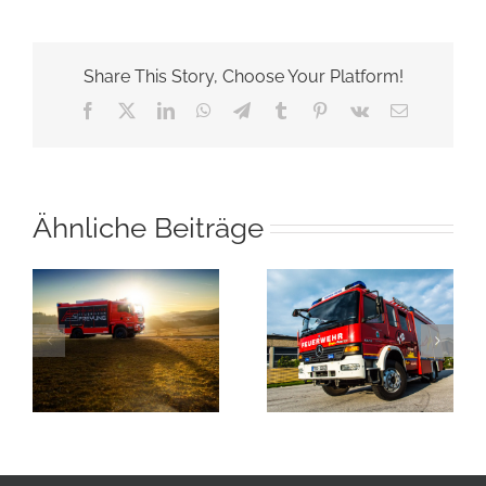
Share This Story, Choose Your Platform!
Facebook
X
LinkedIn
WhatsApp
Telegram
Tumblr
Pinterest
Vk
E-
Mail
Ähnliche Beiträge
Brandmeldealarm
rm
Brandmeldealarm
Wolfsteiner
Linden
Werkstätten