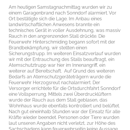
Am heutigen Samstagnachmittag wurden wir zu
einem Garagenbrand nach Sonndorf alarmiert. Vor
Ort bestätigte sich die Lage. Im Anbau eines
landwirtschaftlichen Anwesens brannte ein
technisches Gerät in voller Ausdehnung, was massiv
Rauch in den angrenzenden Stall drückte. Die
Feuerwehr Hinterschmiding begann sofort mit der
Brandbekämpfung, wir stellten einen
Sicherungstrupp. Im weiteren Einsatzverlauf wurden
wir mit der Entrauchung des Stalls beauftragt, ein
Atemschutztrupp war hier im Innenangriff, ein
weiterer auf Bereitschaft. Auf Grund des weiteren
Bedarfs an Atemschutzgeräteträgern wurde die
Feuerwehr Herzogsreut nachalarmiert. Der
Versorger errichtete für die Ortsdurchfahrt Sonndorf
eine Vollsperrung. Mittels zwei Überdrucklüftern
wurde der Rauch aus dem Stall geblasen, das
Wohnhaus wurde ebenfalls kontrolliert und belüftet.
Nach gut eineinhalb Stunden war der Einsatz für alle
Kräfte wieder beendet. Personen oder Tiere wurden
laut unseren Angaben nicht verletzt, zur Höhe des
Sachschadens kann feuerwehrseitig keine Aussage