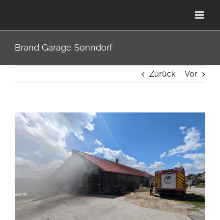
Zum
Inhalt
springen
Brand Garage Sonndorf
Zurück
Vor
Zeige
grösseres
Bild