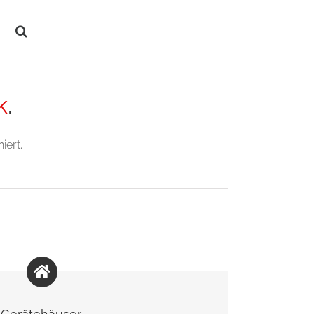
k
.
iert.