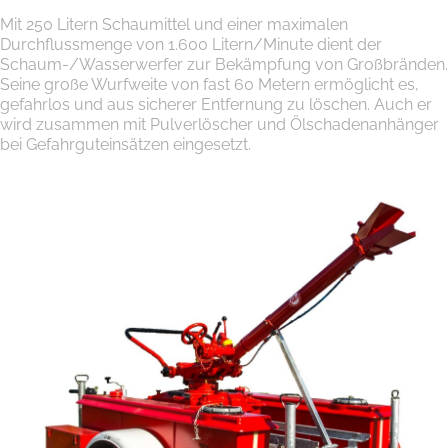
Mit 250 Litern Schaumittel und einer maximalen
Durchflussmenge von 1.600 Litern/Minute dient der
Schaum-/Wasserwerfer zur Bekämpfung von Großbränden.
Seine große Wurfweite von fast 60 Metern ermöglicht es,
gefahrlos und aus sicherer Entfernung zu löschen. Auch er
wird zusammen mit Pulverlöscher und Ölschadenanhänger
bei Gefahrguteinsätzen eingesetzt.