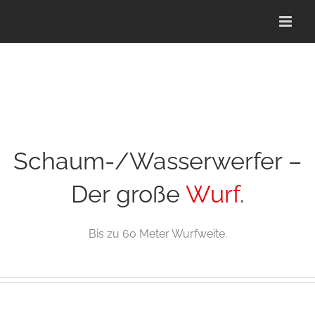
Zum
Inhalt
springen
Schaum-/Wasserwerfer –
Der große
Wurf
.
Bis zu 60 Meter Wurfweite.