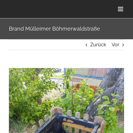
Zum
Inhalt
springen
Brand Mülleimer Böhmerwaldstraße
Zurück
Vor
Zeige
grösseres
Bild