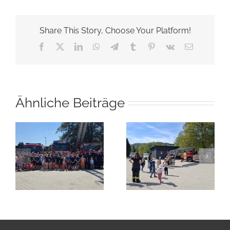
Share This Story, Choose Your Platform!
Facebook
X
LinkedIn
WhatsApp
Telegram
Tumblr
Pinterest
Vk
E-
Mail
Ähnliche Beiträge
hr
Brandschutzerziehung
Kindergarten St.
Gemeinschaftsüb
Anna
it