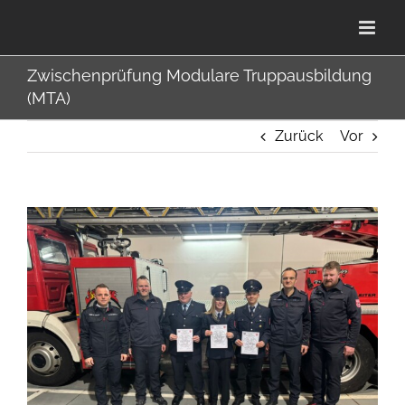
Zum
Inhalt
springen
Zwischenprüfung Modulare Truppausbildung
(MTA)
Zurück
Vor
Zeige
grösseres
Bild