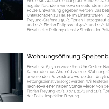
Eine erste Absuche entlang der Bundesstraße 
negativ. Nachdem wir etwa eine Stunde im Be
Polizei Entwarnung gegeben werden. Das betr
Unfallschäden zu Hause. Im Einsatz waren: Fl
Freyung-Grafenau 56/1 Florian Herzogsreut 4
und 14/1 Florian Philippsreut 40/1 und 14/1 K
Einsatzleiter Rettungsdienst 2 Streifen der Po
Wohnungsöffnung Speltenb
Einsatz Nr. 87 30.11.2022 16:00 Uhr Gestern 
Kameraden aus Ahornöd zu einer Wohnungsöf
anwesenden Polizeistreife wurde der Türzylin
Rettungsdienst versorgt werden. Wir leisteten
nach etwa einer halben Stunde wieder von der
Florian Freyung 40/1, 30/1, 21/1 und 11/1 Flo
der Polizeiinspektion Freyung