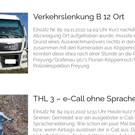
Verkehrslenkung B 12 Ort
Einsatz Nr. 85 09.11.2022 14:09 Uhr Kurz nach
Abzweigung Ort aufgehoben wurde, musste 
Grund eines Ausweichmanövers rechts in den
zusammen mit den Kameraden aus Köppenreut
konnten diese etwa nach einer Stunde an die P
Freyung/Grafenau 56/1 Florian Köppenreut/Fa
Polizeiinspektion Freyung
THL 3 – e-Call ohne Sprach
Einsatz Nr. 84 09.11.2022 12:51 Uhr Heute kurz
Sirenen. Gemeldet war ein ausgelöster e-Cal
Spracherwiderung. Wie schon ein paar Mal ber
bzw. wenn Airbags auslösen der e-Call aus. D