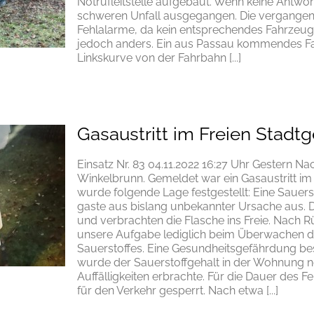
Notrufleitstelle aufgebaut. Wenn keine Antw
schweren Unfall ausgegangen. Die vergangene
Fehlalarme, da kein entsprechendes Fahrzeu
jedoch anders. Ein aus Passau kommendes F
Linkskurve von der Fahrbahn [...]
Gasaustritt im Freien Stadtg
Einsatz Nr. 83 04.11.2022 16:27 Uhr Gestern N
Winkelbrunn. Gemeldet war ein Gasaustritt im 
wurde folgende Lage festgestellt: Eine Saue
gaste aus bislang unbekannter Ursache aus. 
und verbrachten die Flasche ins Freie. Nach 
unsere Aufgabe lediglich beim Überwachen de
Sauerstoffes. Eine Gesundheitsgefährdung bes
wurde der Sauerstoffgehalt in der Wohnung n
Auffälligkeiten erbrachte. Für die Dauer des 
für den Verkehr gesperrt. Nach etwa [...]