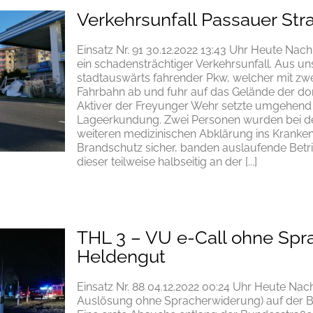
Verkehrsunfall Passauer Str
Einsatz Nr. 91 30.12.2022 13:43 Uhr Heute Nach
ein schadensträchtiger Verkehrsunfall. Aus u
stadtauswärts fahrender Pkw, welcher mit zwe
Fahrbahn ab und fuhr auf das Gelände der dort
Aktiver der Freyunger Wehr setzte umgehend 
Lageerkundung. Zwei Personen wurden bei dem
weiteren medizinischen Abklärung ins Krankenh
Brandschutz sicher, banden auslaufende Betri
dieser teilweise halbseitig an der [...]
THL 3 – VU e-Call ohne Spr
Heldengut
Einsatz Nr. 88 04.12.2022 00:24 Uhr Heute Nach
Auslösung ohne Spracherwiderung) auf der 