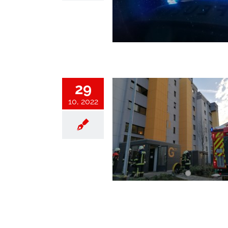
Einsatz
Einsätze 2022
29
10, 2022
and mit Person in Gefahr
Geyersberg
Einsatz
Einsätze 2022