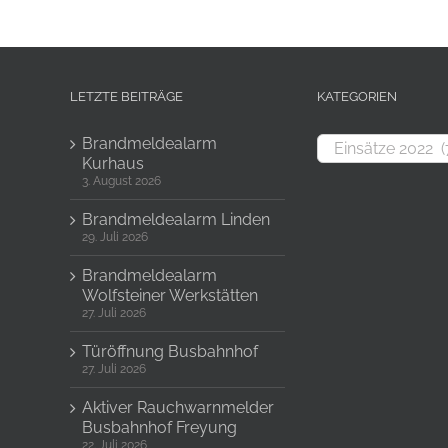
LETZTE BEITRÄGE
KATEGORIEN
Kategorien
Brandmeldealarm
Kurhaus
3. August 2026
Brandmeldealarm Linden
29. Juli 2026
Brandmeldealarm
Wolfsteiner Werkstätten
27. Juli 2026
Türöffnung Busbahnhof
27. Juli 2026
Aktiver Rauchwarnmelder
Busbahnhof Freyung
22. Juli 2026