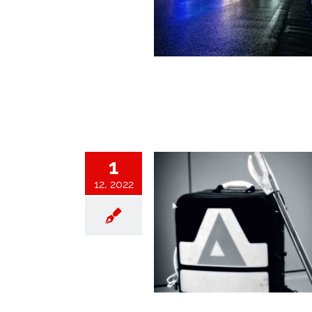
widerung B 12 Heldengut
Einsatz
Einsätze 2022
1
12, 2022
gsöffnung Speltenbach
Einsatz
Einsätze 2022