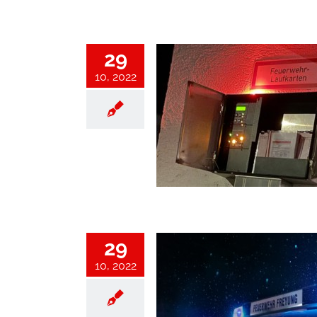
29
10, 2022
dmeldealarm Kurhaus
Einsatz
Einsätze 2022
29
10, 2022
nfall B 12 Abzweigung Ort