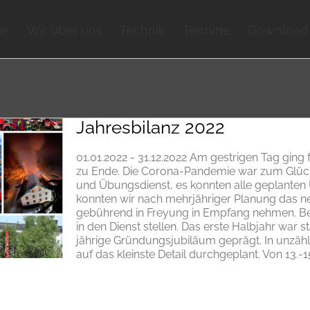
me
Wir über uns
Technik
Termine
Download
Jahresbilanz 2022
01.01.2022 - 31.12.2022 Am gestrigen Tag ging 
zu Ende. Die Corona-Pandemie war zum Glück 
und Übungsdienst, es konnten alle geplante
konnten wir nach mehrjähriger Planung das 
gebührend in Freyung in Empfang nehmen. Berei
in den Dienst stellen. Das erste Halbjahr war 
jährige Gründungsjubiläum geprägt. In unzähl
auf das kleinste Detail durchgeplant. Von 13.-15.