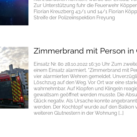
Zur Unterstützung fuhr die Feuerwehr Köppen
Florian Kreuzberg 43/1 und 14/1 Florian Köp
Streife der Polizeiinspektion Freyung
Zimmerbrand mit Person in
Einsatz Nr. 80 28.10.2022 16:30 Uhr Zum zweit
einem Einsatz alarmiert. "Zimmerbrand mit P
vier alarmierten Wehren gemeldet. Unverzügl
Löschzug auf den Weg. Vor Ort war eine sta
wahrnehmbar. Auf Klopfen und Klingeln reag
gewaltsam geöffnet werden musste. Die Absu
Glück negativ. Als Ursache konnte angebra
werden. Der Kochtopf wurde auf den Balkon 
weiteren Glutnestern in der Wohnung [...]