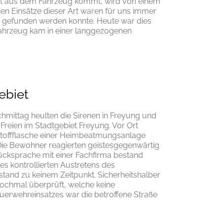
ort aus dem Fahrzeug kommt, wird von einem
n Einsätze dieser Art waren für uns immer
g gefunden werden konnte. Heute war dies
ahrzeug kam in einer langgezogenen
ebiet
achmittag heulten die Sirenen in Freyung und
Freien im Stadtgebiet Freyung. Vor Ort
rstoffflasche einer Heimbeatmungsanlage
Die Bewohner reagierten geistesgegenwärtig
Rücksprache mit einer Fachfirma bestand
s kontrollierten Austretens des
tand zu keinem Zeitpunkt. Sicherheitshalber
ochmal überprüft, welche keine
Feuerwehreinsatzes war die betroffene Straße