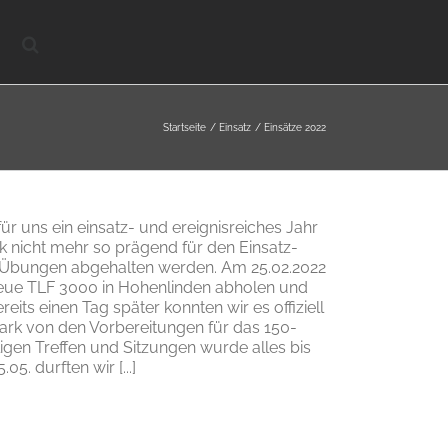
Startseite
Einsatz
Einsätze 2022
für uns ein einsatz- und ereignisreiches Jahr
nicht mehr so prägend für den Einsatz-
n Übungen abgehalten werden. Am 25.02.2022
neue TLF 3000 in Hohenlinden abholen und
ts einen Tag später konnten wir es offiziell
stark von den Vorbereitungen für das 150-
igen Treffen und Sitzungen wurde alles bis
05. durften wir [...]